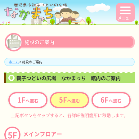
メニュー
施設のご案内
ホーム
> 施設のご案内
親子つどいの広場 なかまっち 館内のご案内
1F
5F
6F
へ進む
へ進む
へ進む
上記ボタンをタップすると、各詳細説明箇所に移動します。
5F
メインフロアー