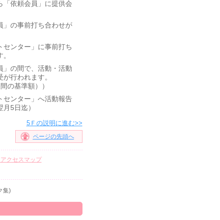
ら「依頼会員」に提供会
員」の事前打ち合わせが
トセンター」に事前打ち
す。
員」の間で、活動・活動
受が行われます。
昼間の基準額））
トセンター」へ活動報告
翌月5日迄）
5Ｆの説明に進む>>
ページの先頭へ
・アクセスマップ
集)