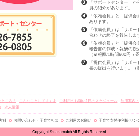
「サポートセンター」か
員の紹介があります。
「依頼会員」と「提供会
あります。
「依頼会員」は「サポー
合わせの終了を報告しま
「依頼会員」と「提供会
報告書の作成・報酬の授
（※報酬/1時間600円（
「提供会員」は「サポー
書の提出を行います。（
なところ？
こんなことしてますよ
ご利用のお願い1日のスケジュール
利用案内
信
求人情報
方針
お問い合わせ・子育て相談
ご利用のお願い
子育て支援便利帳(リンク
Copyright © nakamatch All Rights Reserved.